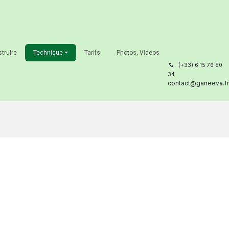
truire
Technique
Tarifs
Photos, Videos
͏
(+33) 6 15 76 50
34
contact@ganeeva.fr